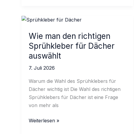
bei
EPDM-
Dachklebstoffen
auf
Wie man den richtigen
großen
Sprühkleber für Dächer
Dächern
auswählt
7. Juli 2026
Warum die Wahl des Sprühklebers für
Dächer wichtig ist Die Wahl des richtigen
Sprühklebers für Dächer ist eine Frage
von mehr als
Wie
Weiterlesen »
man