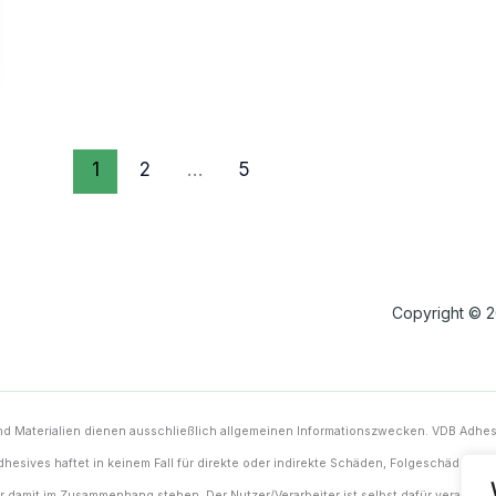
1
2
…
5
Copyright © 
nd Materialien dienen ausschließlich allgemeinen Informationszwecken. VDB Adhesi
 Adhesives haftet in keinem Fall für direkte oder indirekte Schäden, Folgeschäden o
r damit im Zusammenhang stehen. Der Nutzer/Verarbeiter ist selbst dafür verantwort