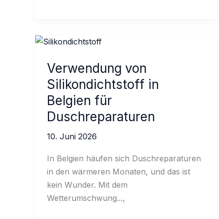
den
richtigen
Sprühkleber
für
Dächer
Verwendung von
auswählt
Silikondichtstoff in
Belgien für
Duschreparaturen
10. Juni 2026
In Belgien häufen sich Duschreparaturen
in den wärmeren Monaten, und das ist
kein Wunder. Mit dem
Wetterumschwung...,