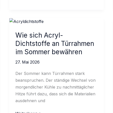
was
Sie
über
hitzebeständige
Klebstoffe
Wie sich Acryl-
wissen
Dichtstoffe an Türrahmen
sollten
im Sommer bewähren
27. Mai 2026
Der Sommer kann Türrahmen stark
beanspruchen. Der ständige Wechsel von
morgendlicher Kühle zu nachmittäglicher
Hitze führt dazu, dass sich die Materialien
ausdehnen und