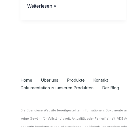
Überstreichbarer
Weiterlesen »
Hybrid-
Dichtstoff
vs.
Standard-
Hybrid:
So
wählen
Sie
aus
Home
Über uns
Produkte
Kontakt
Dokumentation zu unseren Produkten
Der Blog
Die über diese Website bereitgestellten Informationen, Dokumente u
keine Gewähr für Vollständigkeit, Aktualität oder Fehlerfreiheit. VDB
der darin bereitgestellten Informationen und Materialien ergeben ode