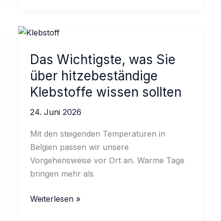
für
MEP-
Durchführungen
und
Das Wichtigste, was Sie
Bewegungsfugen
über hitzebeständige
Klebstoffe wissen sollten
24. Juni 2026
Mit den steigenden Temperaturen in
Belgien passen wir unsere
Vorgehensweise vor Ort an. Warme Tage
bringen mehr als
Das
Weiterlesen »
Wichtigste,