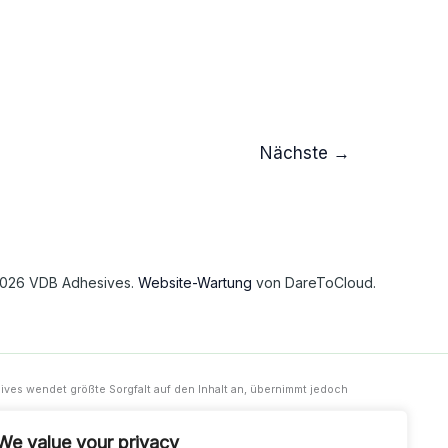
Nächste
→
2026 VDB Adhesives.
Website-Wartung
von DareToCloud.
ves wendet größte Sorgfalt auf den Inhalt an, übernimmt jedoch
der sonstige Verluste, die sich aus der Nutzung dieser Website oder
We value your privacy
lich, die Eignung der Materialien und Produkte für den