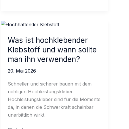
man
Dachmembrankleber
in
den
warmen
Was ist hochklebender
Monaten
Klebstoff und wann sollte
vorbereitet
man ihn verwenden?
20. Mai 2026
Schneller und sicherer bauen mit dem
richtigen Hochleistungskleber.
Hochleistungskleber sind für die Momente
da, in denen die Schwerkraft scheinbar
unerbittlich wirkt.