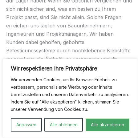
auf Lager haben. Wenn Sie Optionen vergleichen und
sich nicht sicher sind, was am besten zu Ihrem
Projekt passt, sind Sie nicht allein. Solche Fragen
erreichen uns täglich von Bauunternehmern,
Ingenieuren und Projektmanagern. Wir haben
Kunden dabei geholfen, gebohrte
Befestigungssysteme durch hochklebende Klebstoffe
zu ersetzen, die Ästhetik zu verbessern und die
Bauzeit zu verkürzen – einfach indem wir von
Wir respektieren Ihre Privatsphäre
Anfang an das richtige Produkt ausgewählt haben.
Wir verwenden Cookies, um Ihr Browser-Erlebnis zu
verbessern, personalisierte Werbung oder Inhalte
Einfache Bestellung und lokaler Support
bereitzustellen und unseren Datenverkehr zu analysieren.
Klebstoffe kaufen sollte unkompliziert sein. Deshalb
Indem Sie auf "Alle akzeptieren" klicken, stimmen Sie
halten wir diese meistverkauften Connect Products®
unserer Verwendung von Cookies zu.
stets verfügbar und schnell versandfertig. Sie
müssen nicht zwischen verschiedenen Lieferanten
Anpassen
Alle ablehnen
Alle akzeptieren
hin- und herwechseln. Wir wissen, wie frustrierend