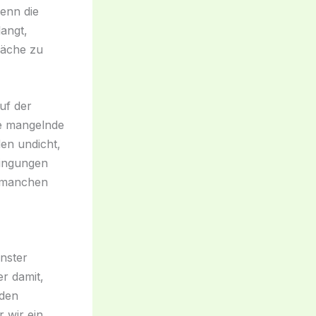
enn die
angt,
läche zu
uf der
se mangelnde
en undicht,
dingungen
n manchen
nster
r damit,
 den
 wir ein