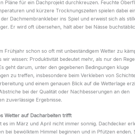
ten Pläne für ein Dachprojekt durchkreuzen. Feuchte Oberf
peraturen und kürzere Trocknungszeiten spielen dabei ein
der Dachmembrankleber ins Spiel und erweist sich als still
ger. Er wird oft übersehen, hält aber bei Nässe buchstäblic
m Frühjahr schon so oft mit unbeständigem Wetter zu käm
s wir wissen: Produktivität bedeutet mehr, als nur den Reg
 Es geht darum, unter den gegebenen Bedingungen kluge
gen zu treffen, insbesondere beim Verkleben von Schichte
orbereitung und einem genauen Blick auf die Wetterlage erzi
bstriche bei der Qualität oder Nachbesserungen an den
n zuverlässige Ergebnisse.
 Wetter auf Dacharbeiten trifft
ist es im März und April nicht immer sonnig. Dachdecker erl
en bei bewölktem Himmel beginnen und in Pfützen enden. 