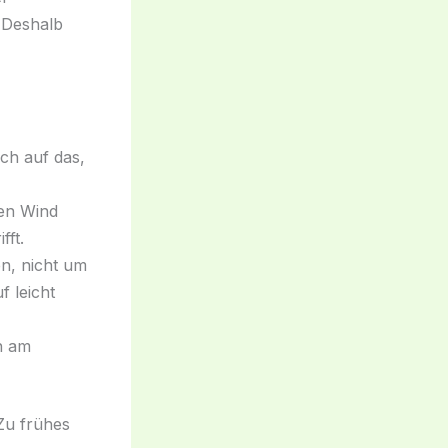
 Deshalb
ich auf das,
en Wind
fft.
n, nicht um
 leicht
h am
Zu frühes