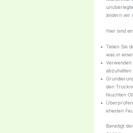
unüberlegte
ändern wir 
Hier sind ei
Teilen Sie d
was in eine
Verwenden 
abzuhalten 
Grundierung
den Trocknu
feuchten Ob
Überprüfen 
ehesten Feu
Benötigt de