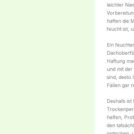
leichter Ni
Vorbereitun
haften die 
feucht ist, 
Ein feuchte
Dachoberflä
Haftung mac
und mit der
sind, desto
Fällen gar n
Deshalb ist
Trockenperi
helfen, Pro
den tatsäch
optischen, 