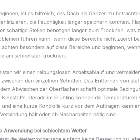
eginnen, ist es hilfreich, das Dach als Ganzes zu betracht
dentifizieren, die Feuchtigkeit länger speichern könnten. Fl
er schattige Stellen benötigen länger zum Trocknen, was 
blemen führen kann, wenn diese Bereiche nicht zuerst be
 achten besonders auf diese Bereiche und beginnen, wenn
die am schnellsten trocknen.
isten wir einen reibungslosen Arbeitsablauf und vermeide
 zwischen den einzelnen Schritten. Das Entfernen von st
dem Abwischen der Oberflächen schafft optimale Bedingun
 Klebstoffs. Gerade im Frühling können die Temperaturen 
und eine kurze Kontrolle kurz vor dem Auftragen kann e
e Verbindung hält oder ob Nacharbeiten nötig sind.
ere Anwendung bei schlechtem Wetter
sst die Wettervorhersage einfach keine Besserung zu, ab