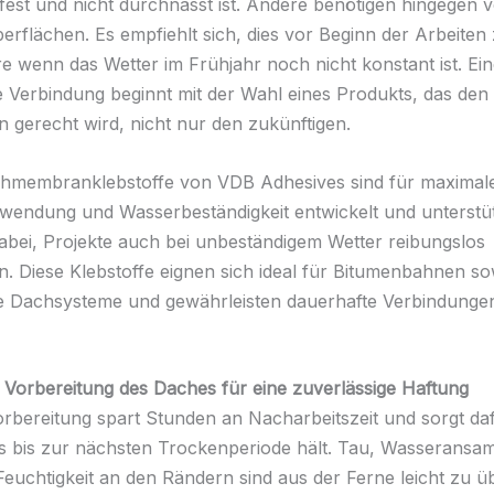
fest und nicht durchnässt ist. Andere benötigen hingegen v
erflächen. Es empfiehlt sich, dies vor Beginn der Arbeiten 
e wenn das Wetter im Frühjahr noch nicht konstant ist. Ei
e Verbindung beginnt mit der Wahl eines Produkts, das den 
 gerecht wird, nicht nur den zukünftigen.
hmembranklebstoffe von VDB Adhesives sind für maximale
wendung und Wasserbeständigkeit entwickelt und unterstü
abei, Projekte auch bei unbeständigem Wetter reibungslos
n. Diese Klebstoffe eignen sich ideal für Bitumenbahnen so
e Dachsysteme und gewährleisten dauerhafte Verbindungen
r Vorbereitung des Daches für eine zuverlässige Haftung
orbereitung spart Stunden an Nacharbeitszeit und sorgt daf
s bis zur nächsten Trockenperiode hält. Tau, Wasseransa
euchtigkeit an den Rändern sind aus der Ferne leicht zu ü