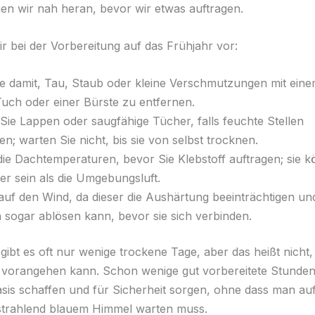
en wir nah heran, bevor wir etwas auftragen.
r bei der Vorbereitung auf das Frühjahr vor:
e damit, Tau, Staub oder kleine Verschmutzungen mit ein
uch oder einer Bürste zu entfernen.
ie Lappen oder saugfähige Tücher, falls feuchte Stellen
n; warten Sie nicht, bis sie von selbst trocknen.
die Dachtemperaturen, bevor Sie Klebstoff auftragen; sie 
ter sein als die Umgebungsluft.
auf den Wind, da dieser die Aushärtung beeinträchtigen und
ogar ablösen kann, bevor sie sich verbinden.
gibt es oft nur wenige trockene Tage, aber das heißt nicht,
t vorangehen kann. Schon wenige gut vorbereitete Stunde
asis schaffen und für Sicherheit sorgen, ohne dass man au
strahlend blauem Himmel warten muss.