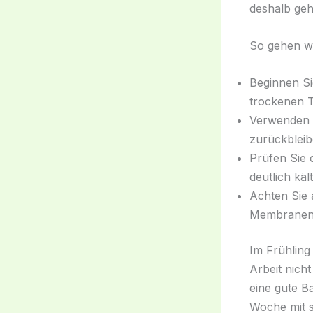
deshalb geh
So gehen wi
Beginnen Si
trockenen T
Verwenden S
zurückbleibe
Prüfen Sie 
deutlich käl
Achten Sie 
Membranen s
Im Frühling 
Arbeit nich
eine gute B
Woche mit 