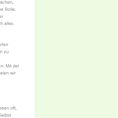
lächen,
e Rolle.
er
h alles
pfen
en zu
n. Mit der
elen wir
eben oft,
Selbst