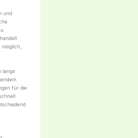
en und
ache
zu
handelt
 möglich,
n lange
ehendem
gen für die
schnell
ntscheidend
er