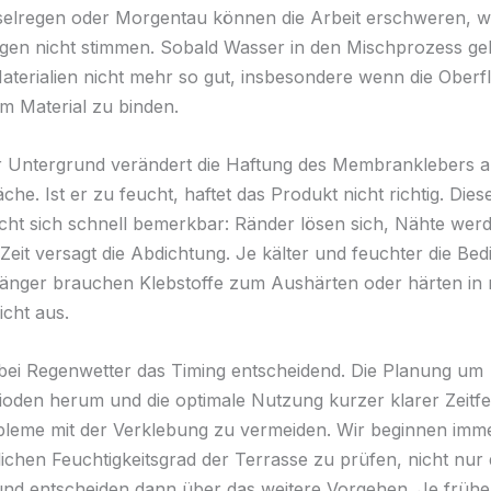
eselregen oder Morgentau können die Arbeit erschweren, w
gen nicht stimmen. Sobald Wasser in den Mischprozess gel
Materialien nicht mehr so gut, insbesondere wenn die Oberf
um Material zu binden.
r Untergrund verändert die Haftung des Membranklebers a
che. Ist er zu feucht, haftet das Produkt nicht richtig. Die
ht sich schnell bemerkbar: Ränder lösen sich, Nähte werd
 Zeit versagt die Abdichtung. Je kälter und feuchter die Be
 länger brauchen Klebstoffe zum Aushärten oder härten i
icht aus.
 bei Regenwetter das Timing entscheidend. Die Planung um
oden herum und die optimale Nutzung kurzer klarer Zeitfe
bleme mit der Verklebung zu vermeiden. Wir beginnen imme
lichen Feuchtigkeitsgrad der Terrasse zu prüfen, nicht nur
und entscheiden dann über das weitere Vorgehen. Je früher