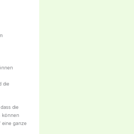
em
können
 die
 dass die
n können
f eine ganze