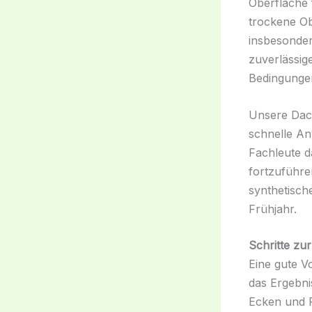
Oberfläche 
trockene Ob
insbesonder
zuverlässig
Bedingungen
Unsere Dac
schnelle An
Fachleute d
fortzuführe
synthetisch
Frühjahr.
Schritte zu
Eine gute V
das Ergebni
Ecken und F