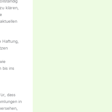
ollständig
zu klären,
ne
aktuellen
 Haftung,
tzen
wie
 bis ins
ür, dass
mmlungen in
bersehen,