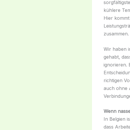
sorgfältigs
kühlere Tem
Hier kommt 
Leistungsträ
zusammen.
Wir haben i
gehabt, das
ignorieren.
Entscheidun
richtigen V
auch ohne A
Verbindunge
Wenn nasses
In Belgien 
dass Arbeit