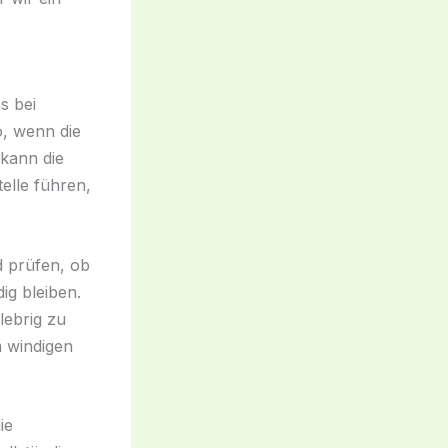
s bei
o, wenn die
 kann die
elle führen,
d prüfen, ob
g bleiben.
lebrig zu
m windigen
ie