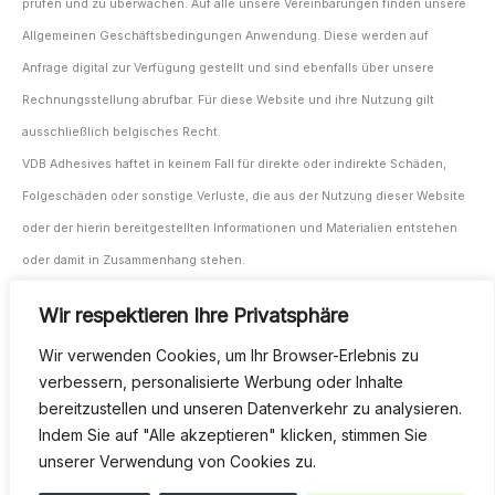
prüfen und zu überwachen. Auf alle unsere Vereinbarungen finden unsere
Allgemeinen Geschäftsbedingungen Anwendung. Diese werden auf
Anfrage digital zur Verfügung gestellt und sind ebenfalls über unsere
Rechnungsstellung abrufbar. Für diese Website und ihre Nutzung gilt
ausschließlich belgisches Recht.
VDB Adhesives haftet in keinem Fall für direkte oder indirekte Schäden,
Folgeschäden oder sonstige Verluste, die aus der Nutzung dieser Website
oder der hierin bereitgestellten Informationen und Materialien entstehen
oder damit in Zusammenhang stehen.
Die Prüfung und Überwachung der Eignung der Materialien und Produkte
Wir respektieren Ihre Privatsphäre
für den vorgesehenen Einsatzzweck vor und während der Anwendung
Wir verwenden Cookies, um Ihr Browser-Erlebnis zu
obliegt ausschließlich dem Anwender/Verarbeiter.
verbessern, personalisierte Werbung oder Inhalte
Für alle unsere Verträge gelten unsere Allgemeinen
bereitzustellen und unseren Datenverkehr zu analysieren.
Geschäftsbedingungen. Diese stellen wir Ihnen auf Wunsch gerne digital
Indem Sie auf "Alle akzeptieren" klicken, stimmen Sie
zur Verfügung und sind auch über unsere Rechnungsstellung abrufbar.
unserer Verwendung von Cookies zu.
Diese Website und ihre Nutzung unterliegen ausschließlich belgischem