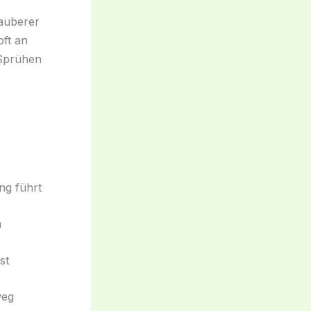
auberer
oft an
 Sprühen
ng führt
n
st
weg