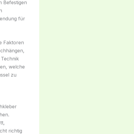
m Befestigen
n
wendung für
e Faktoren
rchhängen,
e Technik
hen, welche
üssel zu
hkleber
hen.
tt,
cht richtig