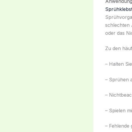
Anwendung
Sprühklebst
Sprühvorgan
schlechten 
oder das Ni
Zu den häu
– Halten Si
– Sprühen a
– Nichtbeac
– Spielen mi
– Fehlende 