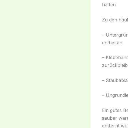
haften.
Zu den häuf
– Untergrün
enthalten
– Klebeband
zurückblei
– Staubabl
– Ungrundie
Ein gutes Be
sauber ware
entfernt wu