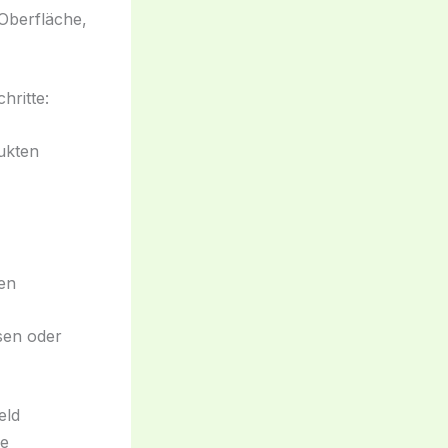
 Oberfläche,
hritte:
ukten
ben
sen oder
eld
ne