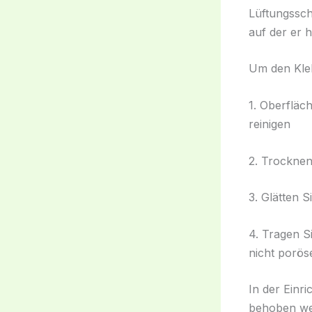
Lüftungssch
auf der er 
Um den Kleb
1. Oberfläc
reinigen
2. Trocknen
3. Glätten 
4. Tragen S
nicht porö
In der Einr
behoben wer