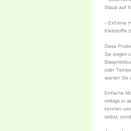
Staub auf f
– Extreme H
Klebstoffe 
Diese Probl
Sie zeigen 
Blasenbildu
oder Temper
warten Sie 
Einfache Ma
mittags in 
können umwe
selbst, son