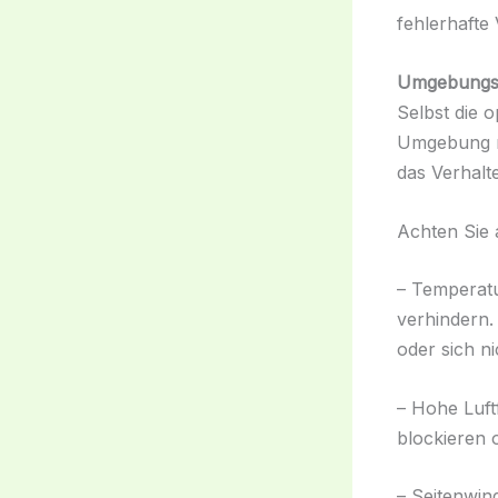
fehlerhafte
Umgebungs
Selbst die 
Umgebung ni
das Verhalt
Achten Sie 
– Temperat
verhindern. 
oder sich nic
– Hohe Luftf
blockieren
– Seitenwin