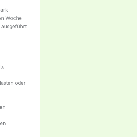
tark
ben Woche
 ausgeführt
te
lasten oder
ben
sen