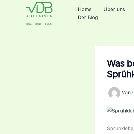
Zum
Home
Über uns
Inhalt
Der Blog
springen
Was be
Sprüh
Von
Sprühkleber