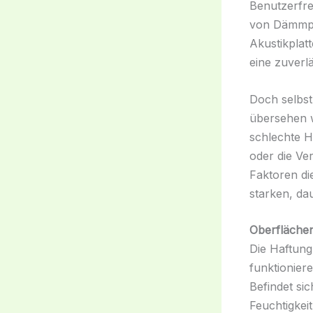
Benutzerfre
von Dämmpla
Akustikplat
eine zuverl
Doch selbst
übersehen 
schlechte H
oder die Ve
Faktoren di
starken, da
Oberflächen
Die Haftung
funktionier
Befindet sic
Feuchtigkeit