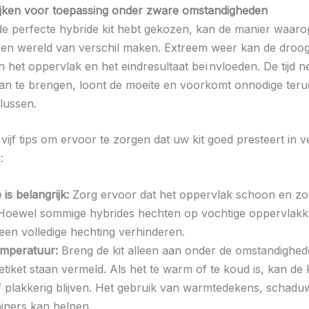
ijken voor toepassing onder zware omstandigheden
e de perfecte hybride kit hebt gekozen, kan de manier waar
en wereld van verschil maken. Extreem weer kan de droogt
n het oppervlak en het eindresultaat beïnvloeden. De tijd
n te brengen, loont de moeite en voorkomt onnodige teru
lussen.
vijf tips om ervoor te zorgen dat uw kit goed presteert in 
:
is belangrijk:
Zorg ervoor dat het oppervlak schoon en zo
. Hoewel sommige hybrides hechten op vochtige oppervlak
 een volledige hechting verhinderen.
emperatuur:
Breng de kit alleen aan onder de omstandighed
tiket staan vermeld. Als het te warm of te koud is, kan de 
f plakkerig blijven. Het gebruik van warmtedekens, schadu
iners kan helpen.