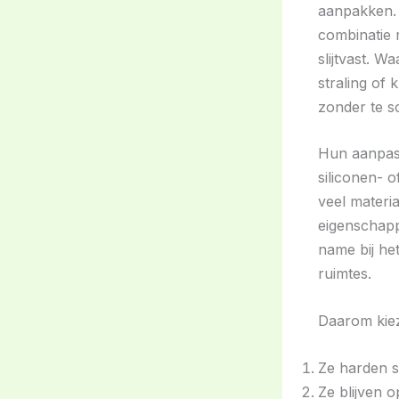
aanpakken.
combinatie r
slijtvast. 
straling of 
zonder te s
Hun aanpasba
siliconen- o
veel materi
eigenschapp
name bij he
ruimtes.
Daarom kiez
Ze harden sn
Ze blijven 