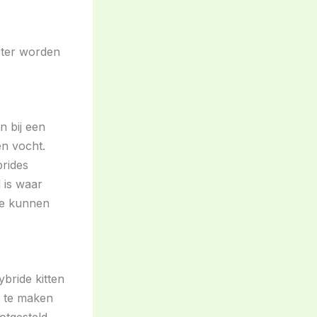
eter worden
n bij een
en vocht.
brides
 is waar
ze kunnen
bride kitten
n te maken
otgesteld