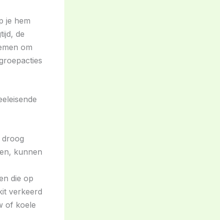
op je hem
ijd, de
 nemen om
groepacties
veeleisende
 droog
ken, kunnen
en die op
kit verkeerd
w of koele