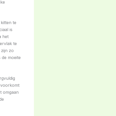
jke
kitten te
iaal is
a het
ervlak te
zijn zo
s de moeite
rgvuldig
U voorkomt
et omgaan
de