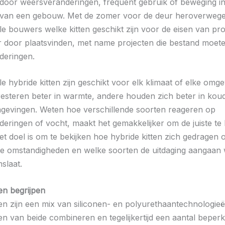
door weersveranderingen, frequent gebruik of beweging in
 van een gebouw. Met de zomer voor de deur heroverwege
le bouwers welke kitten geschikt zijn voor de eisen van pro
ar door plaatsvinden, met name projecten die bestand moete
deringen.
le hybride kitten zijn geschikt voor elk klimaat of elke omge
steren beter in warmte, andere houden zich beter in kou
gevingen. Weten hoe verschillende soorten reageren op
eringen of vocht, maakt het gemakkelijker om de juiste te
et doel is om te bekijken hoe hybride kitten zich gedragen 
de omstandigheden en welke soorten de uitdaging aangaan
slaat.
en begrijpen
ten zijn een mix van siliconen- en polyurethaantechnologieë
en van beide combineren en tegelijkertijd een aantal beper