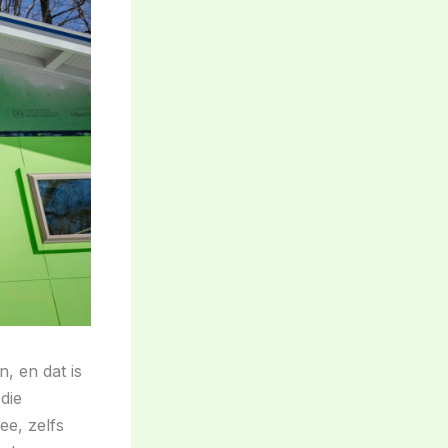
, en dat is
die
ee, zelfs