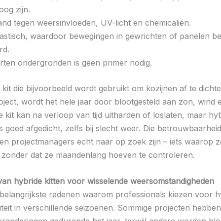
oog zijn.
tand tegen weersinvloeden, UV-licht en chemicaliën.
elastisch, waardoor bewegingen in gewrichten of panelen b
rd.
rten ondergronden is geen primer nodig.
kit die bijvoorbeeld wordt gebruikt om kozijnen af te dichte
oject, wordt het hele jaar door blootgesteld aan zon, wind 
 kit kan na verloop van tijd uitharden of loslaten, maar hy
 goed afgedicht, zelfs bij slecht weer. Die betrouwbaarheid
n projectmanagers echt naar op zoek zijn – iets waarop 
zonder dat ze maandenlang hoeven te controleren.
van hybride kitten voor wisselende weersomstandigheden
belangrijkste redenen waarom professionals kiezen voor hy
iliteit in verschillende seizoenen. Sommige projecten hebbe
eranderingen gedurende het jaar, terwijl andere worden blo