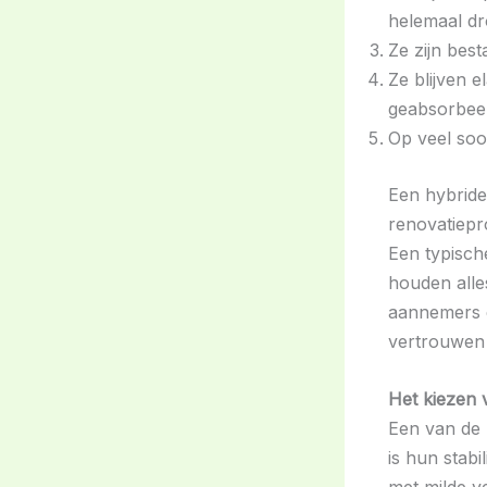
helemaal dr
Ze zijn bes
Ze blijven 
geabsorbee
Op veel soo
Een hybride 
renovatiepr
Een typische
houden alles
aannemers e
vertrouwen 
Het kiezen 
Een van de 
is hun stab
met milde v