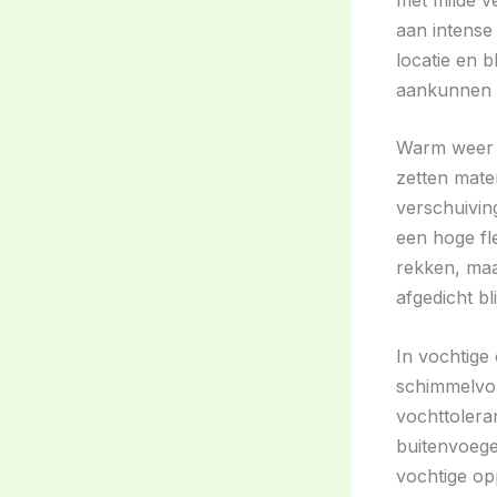
aan intense 
locatie en b
aankunnen z
Warm weer k
zetten mate
verschuivin
een hoge fle
rekken, maa
afgedicht bl
In vochtige
schimmelvor
vochttolera
buitenvoege
vochtige op