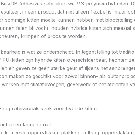
 Bij VDB Adhesives gebruiken we MS-polymeerhybriden. D
esulteert in een product dat niet alleen flexibel is, maar oo
Waar sommige kitten moeite kunnen hebben met blootstelling
kunnen falen bij vocht, houden hybride kitten zich meestal 
cheuren, krimpen of broos te worden.
arheid is wat ze onderscheidt. In tegenstelling tot traditi
f PU-kitten zijn hybride kitten overschilderbaar, hechten z
alen en geven ze geen sterke geur af tijdens het aanbrenge
en maken ze geschikt voor zowel binnen- als buitenproje
t werken met dilatatievoegen, gevelwerk of het afdichten v
en professionals vaak voor hybride kitten:
el uit en krimpen niet.
op de meeste oppervlakken plakken, zelfs op oppervlakken d