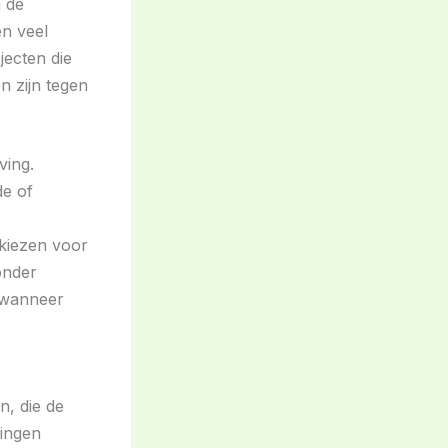
 de
n veel
jecten die
n zijn tegen
ving.
de of
 kiezen voor
onder
 wanneer
n, die de
kingen