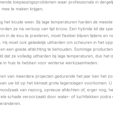
ende toepassingsproblemen waar professionals in dergeli
mee te maken krijgen.
og het koude weer. Bij lage temperaturen harden de meeste 
worden ze na verloop van tijd broos. Een hybride kit die spec
m in de kou te presteren, moet flexibel blijven tijdens en n
 Hij moet ook geleidelijk uitharden om scheuren in het opp
n een goede afdichting te behouden. Sommige producten 
 dat ze volledig uitharden bij lage temperaturen, dus het i
e in huis te hebben voor winterse werkzaamheden.
eren van meerdere projecten gedurende het jaar kan het zo
an uw kit op het klimaat grote tegenslagen voorkomen. 
noodzaak van nazorg, opnieuw afdichten of, erger nog, h
rele schade veroorzaakt door water- of luchtlekken zodra 
veranderen.