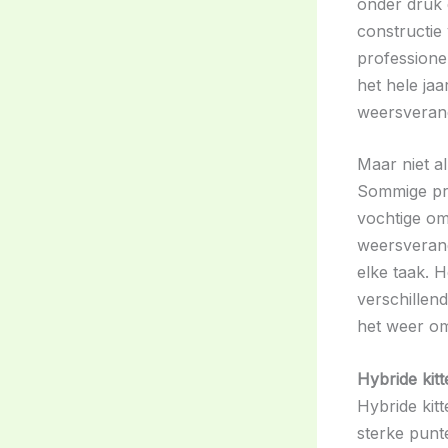
onder druk 
constructie
professione
het hele ja
weersveran
Maar niet al
Sommige pre
vochtige om
weersverand
elke taak. H
verschillen
het weer om
Hybride kitt
Hybride kit
sterke punt