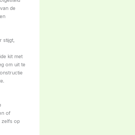
 van de
den
stijgt,
de kit met
eg om uit te
onstructie
e.
e
en of
 zelfs op