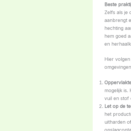
Beste prakt
Zelfs als j
aanbrengt e
hechting aa
hem goed aa
en herhaalk
Hier volgen 
omgevingen
Oppervlakte 
mogelijk is
vuil en stof
Let op de t
het producte
uitharden o
opslagconta