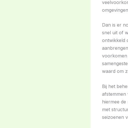
veelvoorkom
omgevingen 
Dan is er n
snel uit of 
ontwikkeld o
aanbrengen.
voorkomen e
samengesteld
waard om z
Bij het beh
afstemmen v
hiermee de 
met structu
seizoenen 