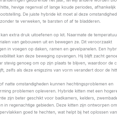
hitte, hevige regenval of lange koude periodes, afhankelijk
lootstelling. De juiste hybride kit moet al deze omstandighe
onder te verweken, te barsten of af te bladderen.
an extra druk uitoefenen op kit. Naarmate de temperatuur 
rialen van gebouwen uit en bewegen ze. Dit veroorzaakt
gen in voegen op daken, ramen en gevelpanelen. Een hybri
xibiliteit kan deze beweging opvangen. Hij blijft zacht geno
r stevig genoeg om op zijn plaats te blijven, waardoor de c
ijft, zelfs als deze enigszins van vorm verandert door de hitt
 of natte omstandigheden kunnen hechtingsproblemen en
ming problemen opleveren. Hybride kitten met een hoger
ntie zijn beter geschikt voor badkamers, kelders, zwembad
n in regenachtige gebieden. Deze kitten zijn ontworpen om
pervlakken goed te hechten, wat helpt bij het oplossen van