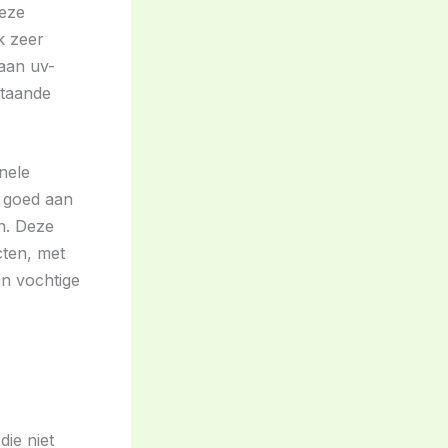
eze
k zeer
 aan uv-
staande
onele
e goed aan
n. Deze
cten, met
an vochtige
ie niet