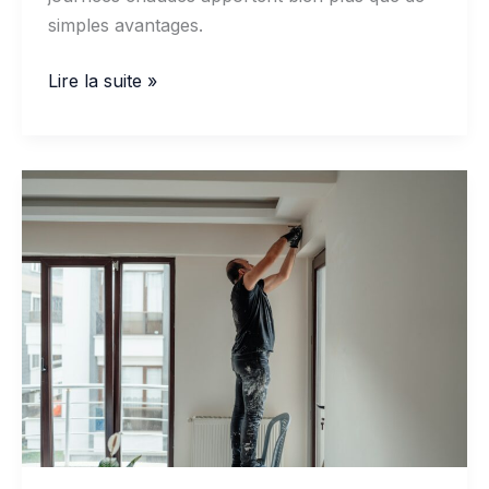
simples avantages.
Points
Lire la suite »
essentiels
à
savoir
sur
les
adhésifs
résistants
à
la
chaleur