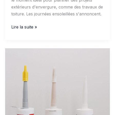
le moment idéal pour planifier des projets
extérieurs d'envergure, comme des travaux de
toiture. Les journées ensoleillées s'annoncent.
Comment
Lire la suite »
préparer
l'adhésif
pour
membrane
de
toiture
pendant
les
mois
chauds