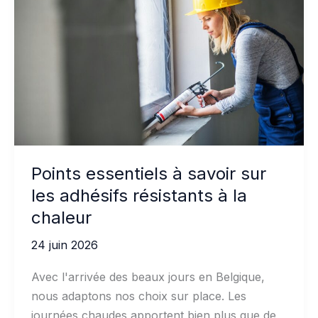
mastics
polymères
hybrides
sur
les
façades
Points essentiels à savoir sur
les adhésifs résistants à la
chaleur
24 juin 2026
Avec l'arrivée des beaux jours en Belgique,
nous adaptons nos choix sur place. Les
journées chaudes apportent bien plus que de