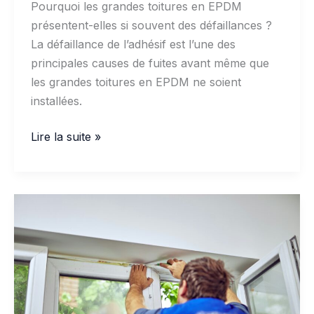
Pourquoi les grandes toitures en EPDM
présentent-elles si souvent des défaillances ?
La défaillance de l’adhésif est l’une des
principales causes de fuites avant même que
les grandes toitures en EPDM ne soient
installées.
Prévention
Lire la suite »
des
défaillances
grâce
aux
adhésifs
de
toiture
EPDM
sur