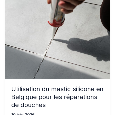
pour
les
zones
de
construction
à
forte
humidité
Utilisation du mastic silicone en
Belgique pour les réparations
de douches
10 juin 2026