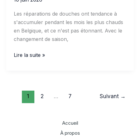
Les réparations de douches ont tendance à
s'accumuler pendant les mois les plus chauds
en Belgique, et ce n'est pas étonnant. Avec le
changement de saison,
Utilisation
Lire la suite »
du
mastic
silicone
en
1
2
…
7
Suivant
→
Belgique
pour
les
réparations
Accueil
de
À propos
douches