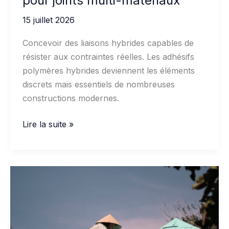
pour joints multi-matériaux
15 juillet 2026
Concevoir des liaisons hybrides capables de
résister aux contraintes réelles. Les adhésifs
polymères hybrides deviennent les éléments
discrets mais essentiels de nombreuses
constructions modernes.
Adhésifs
Lire la suite »
polymères
hybrides
pour
joints
multi-
matériaux