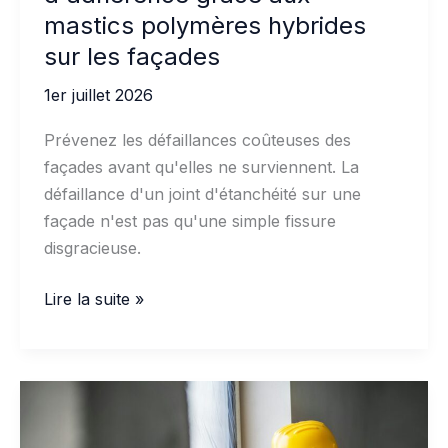
mastics polymères hybrides
sur les façades
1er juillet 2026
Prévenez les défaillances coûteuses des
façades avant qu'elles ne surviennent. La
défaillance d'un joint d'étanchéité sur une
façade n'est pas qu'une simple fissure
disgracieuse.
Prévenir
Lire la suite »
les
défaillances
d'adhérence
grâce
aux