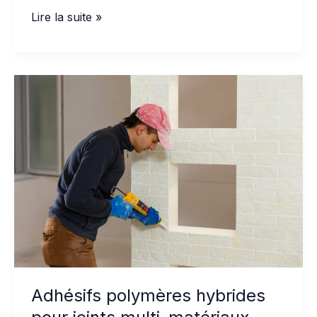
Mastics
Lire la suite »
résistants
au
feu
pour
les
traversées
MEP
et
les
joints
de
dilatation
Adhésifs polymères hybrides