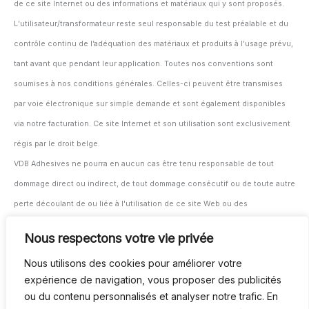
de ce site Internet ou des informations et matériaux qui y sont proposés.
L’utilisateur/transformateur reste seul responsable du test préalable et du
contrôle continu de l’adéquation des matériaux et produits à l’usage prévu,
tant avant que pendant leur application. Toutes nos conventions sont
soumises à nos conditions générales. Celles-ci peuvent être transmises
par voie électronique sur simple demande et sont également disponibles
via notre facturation. Ce site Internet et son utilisation sont exclusivement
régis par le droit belge.
VDB Adhesives ne pourra en aucun cas être tenu responsable de tout
dommage direct ou indirect, de tout dommage consécutif ou de toute autre
perte découlant de ou liée à l'utilisation de ce site Web ou des
informations et documents fournis ici.
Nous respectons votre vie privée
L'utilisateur/transformateur reste seul responsable du test et du suivi de
Nous utilisons des cookies pour améliorer votre
l'adéquation des matériaux et produits à leur application prévue, avant et
expérience de navigation, vous proposer des publicités
pendant l'utilisation.
ou du contenu personnalisés et analyser notre trafic. En
Tous nos contrats sont soumis à nos conditions générales. Celles-ci