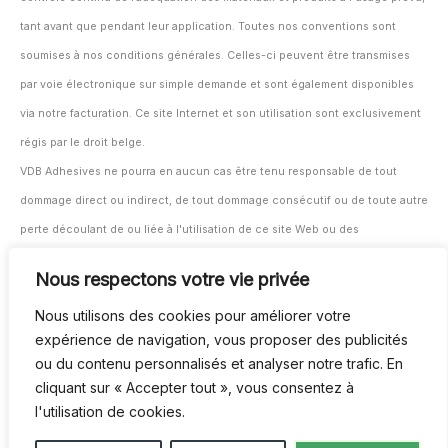
tant avant que pendant leur application. Toutes nos conventions sont
soumises à nos conditions générales. Celles-ci peuvent être transmises
par voie électronique sur simple demande et sont également disponibles
via notre facturation. Ce site Internet et son utilisation sont exclusivement
régis par le droit belge.
VDB Adhesives ne pourra en aucun cas être tenu responsable de tout
dommage direct ou indirect, de tout dommage consécutif ou de toute autre
perte découlant de ou liée à l'utilisation de ce site Web ou des
informations et documents fournis ici.
Nous respectons votre vie privée
L'utilisateur/transformateur reste seul responsable du test et du suivi de
Nous utilisons des cookies pour améliorer votre
l'adéquation des matériaux et produits à leur application prévue, avant et
expérience de navigation, vous proposer des publicités
pendant l'utilisation.
ou du contenu personnalisés et analyser notre trafic. En
Tous nos contrats sont soumis à nos conditions générales. Celles-ci
cliquant sur « Accepter tout », vous consentez à
peuvent être fournies au format numérique sur demande et sont également
l'utilisation de cookies.
disponibles via notre système de facturation.