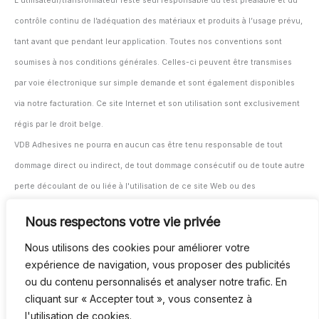
L’utilisateur/transformateur reste seul responsable du test préalable et du
contrôle continu de l’adéquation des matériaux et produits à l’usage prévu,
tant avant que pendant leur application. Toutes nos conventions sont
soumises à nos conditions générales. Celles-ci peuvent être transmises
par voie électronique sur simple demande et sont également disponibles
via notre facturation. Ce site Internet et son utilisation sont exclusivement
régis par le droit belge.
VDB Adhesives ne pourra en aucun cas être tenu responsable de tout
dommage direct ou indirect, de tout dommage consécutif ou de toute autre
perte découlant de ou liée à l'utilisation de ce site Web ou des
informations et documents fournis ici.
Nous respectons votre vie privée
L'utilisateur/transformateur reste seul responsable du test et du suivi de
Nous utilisons des cookies pour améliorer votre
l'adéquation des matériaux et produits à leur application prévue, avant et
expérience de navigation, vous proposer des publicités
pendant l'utilisation.
ou du contenu personnalisés et analyser notre trafic. En
Tous nos contrats sont soumis à nos conditions générales. Celles-ci
cliquant sur « Accepter tout », vous consentez à
peuvent être fournies au format numérique sur demande et sont également
l'utilisation de cookies.