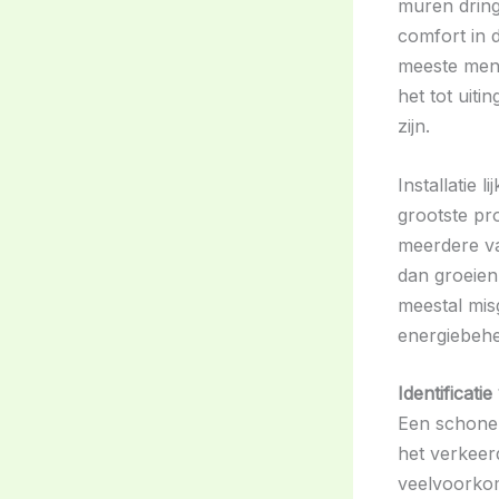
muren dring
comfort in d
meeste mens
het tot uiti
zijn.
Installatie 
grootste pr
meerdere va
dan groeien 
meestal misg
energiebehe
Identificat
Een schone 
het verkeer
veelvoorkom