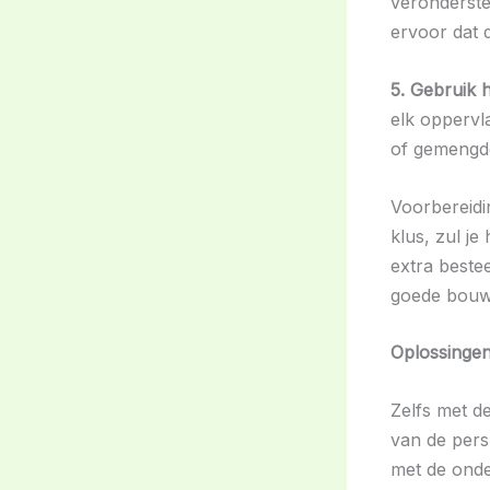
veronderstel
ervoor dat d
5. Gebruik h
elk oppervla
of gemengde
Voorbereidin
klus, zul je
extra bestee
goede bouw
Oplossingen
Zelfs met d
van de pers
met de onde