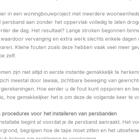
er in een woningbouwproject met meerdere wooneenhede
d persband aan zonder het oppervlak volledig te laten dro
erder die dag. Het resultaat? Lange stroken begonnen binn
n, waardoor vervanging en extra werk slechts enkele dagen 
waren. Kleine fouten zoals deze hebben vaak veel meer ge
pe zelf.
en zijn niet altijd in eerste instantie gemakkelijk te herke
ich meestal door lawaai, zichtbare beweging van gewricht
gierekeningen. Hoe eerder u de fout kunt opsporen en beg
is, hoe gemakkelijker het is om deze de volgende keer te 
procedures voor het installeren van persbanden
nstallatie begint al voordat je de persband aanraakt. Het v
rgrond, begrijpen hoe de tape moet zitten en het uitoefen
druk helpen om problemen te voorkomen.