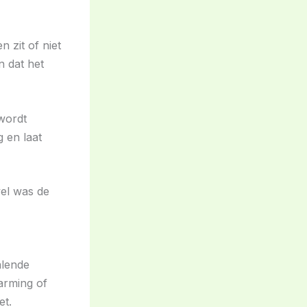
n zit of niet
n dat het
wordt
g en laat
wel was de
alende
warming of
et.