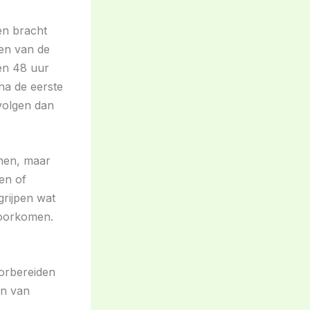
n bracht
gen van de
en 48 uur
na de eerste
volgen dan
nnen, maar
en of
rijpen wat
voorkomen.
oorbereiden
en van