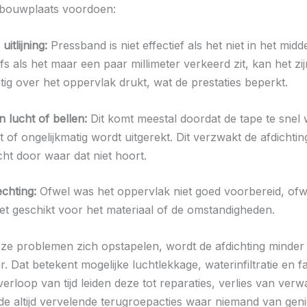
 bouwplaats voordoen:
uitlijning:
Pressband is niet effectief als het niet in het midde
lfs als het maar een paar millimeter verkeerd zit, kan het zij
atig over het oppervlak drukt, wat de prestaties beperkt.
 lucht of bellen:
Dit komt meestal doordat de tape te snel 
of ongelijkmatig wordt uitgerekt. Dit verzwakt de afdichtin
cht door waar dat niet hoort.
echting:
Ofwel was het oppervlak niet goed voorbereid, of
et geschikt voor het materiaal of de omstandigheden.
e problemen zich opstapelen, wordt de afdichting minder
 Dat betekent mogelijke luchtlekkage, waterinfiltratie en f
 verloop van tijd leiden deze tot reparaties, verlies van ver
 de altijd vervelende terugroepacties waar niemand van geni