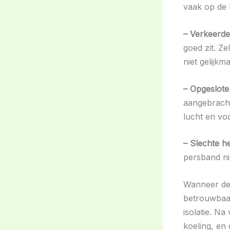
vaak op de
– Verkeerde 
goed zit. Ze
niet gelijkm
– Opgesloten
aangebracht 
lucht en vo
– Slechte h
persband ni
Wanneer dez
betrouwbaar.
isolatie. Na
koeling, en