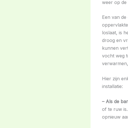
weer op de r
Een van de e
oppervlakte
loslaat, is
droog en vr
kunnen vert
vocht weg t
verwarmen,
Hier zijn e
installatie:
– Als de ban
of te ruw i
opnieuw aa