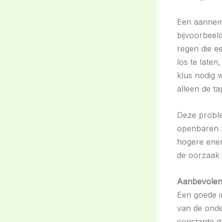
Een aannem
bijvoorbeel
regen die e
los te late
klus nodig 
alleen de ta
Deze problem
openbaren z
hogere ener
de oorzaak 
Aanbevolen 
Een goede i
van de onde
constante 