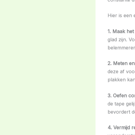
Hier is een
1. Maak het
glad zijn. V
belemmeren
2. Meten en
deze af voo
plakken kan
3. Oefen con
de tape geli
bevordert d
4. Vermijd r