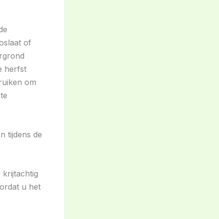
 de
oslaat of
ergrond
 herfst
bruiken om
te
n tijdens de
krijtachtig
ordat u het