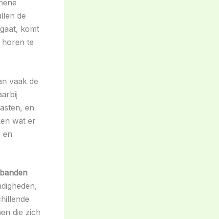
emene
ullen de
gaat, komt
t horen te
aan vaak de
arbij
asten, en
ken wat er
r en
rsbanden
ndigheden,
hillende
en die zich