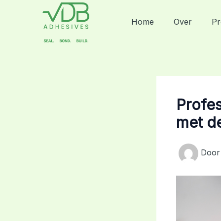
Ga
naar
Home
Over
Pr
de
inhoud
Profe
met de
Doo