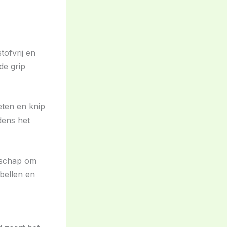
tofvrij en
de grip
eten en knip
dens het
dschap om
tbellen en