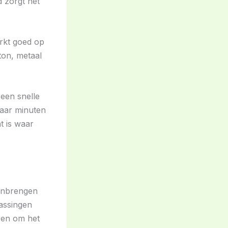
d zorgt het
rkt goed op
ton, metaal
 een snelle
 paar minuten
at is waar
aanbrengen
assingen
ren om het