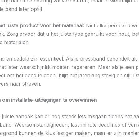
ling dat dit de dekking zal verbeteren, maar in werkelijkhei
e band later optilt.
et juiste product voor het materiaal:
Niet elke persband we
k. Zorg ervoor dat u het juiste type gebruikt voor hout, be
 materialen.
g en geduld zijn essentieel. Als je pressband behandelt als
 het later waarschijnlijk moeten repareren. Maar als je een
dt om het goed te doen, blijft het jarenlang stevig en stil. D
ers naar streven.
 om installatie-uitdagingen te overwinnen
e juiste aanpak kan er nog steeds iets misgaan tijdens het 
band. Weersomstandigheden, last-minute deadlines of verr
rgrond kunnen de klus lastiger maken, maar er zijn manie