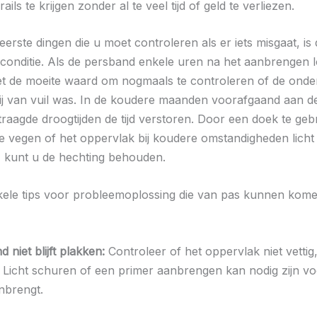
ails te krijgen zonder al te veel tijd of geld te verliezen.
erste dingen die u moet controleren als er iets misgaat, is
conditie. Als de persband enkele uren na het aanbrengen l
 het de moeite waard om nogmaals te controleren of de ond
ij van vuil was. In de koudere maanden voorafgaand aan de
raagde droogtijden de tijd verstoren. Door een doek te ge
e vegen of het oppervlak bij koudere omstandigheden licht 
 kunt u de hechting behouden.
nkele tips voor probleemoplossing die van pas kunnen kome
d niet blijft plakken:
Controleer of het oppervlak niet vettig, 
s. Licht schuren of een primer aanbrengen kan nodig zijn vo
nbrengt.