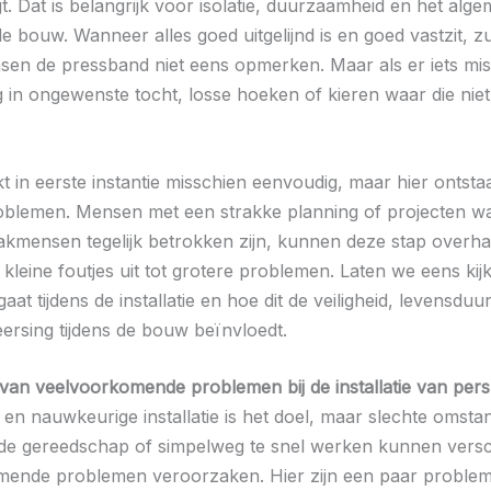
t. Dat is belangrijk voor isolatie, duurzaamheid en het alg
e bouw. Wanneer alles goed uitgelijnd is en goed vastzit, z
en de pressband niet eens opmerken. Maar als er iets mis
ng in ongewenste tocht, losse hoeken of kieren waar die nie
lijkt in eerste instantie misschien eenvoudig, maar hier ontst
oblemen. Mensen met een strakke planning of projecten wa
kmensen tegelijk betrokken zijn, kunnen deze stap overha
kleine foutjes uit tot grotere problemen. Laten we eens kij
aat tijdens de installatie en hoe dit de veiligheid, levensduu
ersing tijdens de bouw beïnvloedt.
ie van veelvoorkomende problemen bij de installatie van pe
en nauwkeurige installatie is het doel, maar slechte omsta
de gereedschap of simpelweg te snel werken kunnen versc
ende problemen veroorzaken. Hier zijn een paar problem