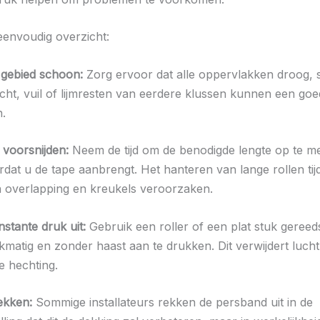
 eenvoudig overzicht:
 gebied schoon:
Zorg ervoor dat alle oppervlakken droog, s
ocht, vuil of lijmresten van eerdere klussen kunnen een goe
.
 voorsnijden:
Neem de tijd om de benodigde lengte op te m
rdat u de tape aanbrengt. Het hanteren van lange rollen tij
 overlapping en kreukels veroorzaken.
stante druk uit:
Gebruik een roller of een plat stuk geree
jkmatig en zonder haast aan te drukken. Dit verwijdert luch
e hechting.
ekken:
Sommige installateurs rekken de persband uit in de