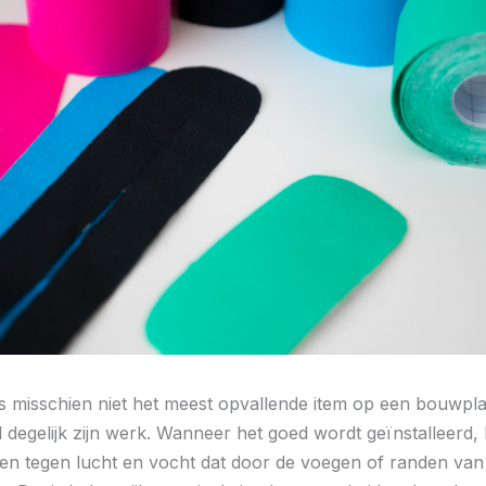
s misschien niet het meest opvallende item op een bouwpl
l degelijk zijn werk. Wanneer het goed wordt geïnstalleerd
n tegen lucht en vocht dat door de voegen of randen van