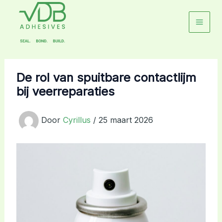
Ga
naar
de
inhoud
De rol van spuitbare contactlijm
bij veerreparaties
Door
Cyrillus
/
25 maart 2026