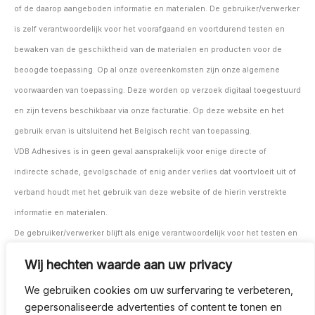
of de daarop aangeboden informatie en materialen. De gebruiker/verwerker
is zelf verantwoordelijk voor het voorafgaand en voortdurend testen en
bewaken van de geschiktheid van de materialen en producten voor de
beoogde toepassing. Op al onze overeenkomsten zijn onze algemene
voorwaarden van toepassing. Deze worden op verzoek digitaal toegestuurd
en zijn tevens beschikbaar via onze facturatie. Op deze website en het
gebruik ervan is uitsluitend het Belgisch recht van toepassing.
VDB Adhesives is in geen geval aansprakelijk voor enige directe of
indirecte schade, gevolgschade of enig ander verlies dat voortvloeit uit of
verband houdt met het gebruik van deze website of de hierin verstrekte
informatie en materialen.
De gebruiker/verwerker blijft als enige verantwoordelijk voor het testen en
controleren van de geschiktheid van de materialen en producten voor de
Wij hechten waarde aan uw privacy
beoogde toepassing, zowel vóór als tijdens het gebruik.
We gebruiken cookies om uw surfervaring te verbeteren,
Op al onze overeenkomsten zijn onze algemene voorwaarden van
gepersonaliseerde advertenties of content te tonen en
toepassing. Deze kunnen op verzoek digitaal worden verstrekt en zijn