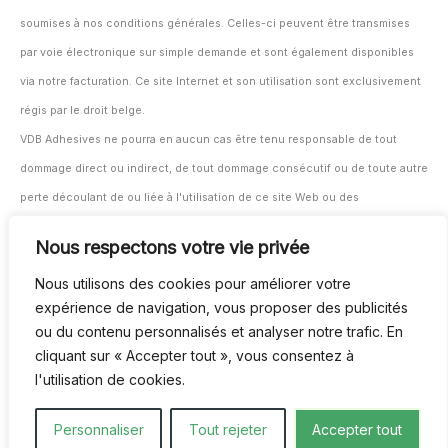
soumises à nos conditions générales. Celles-ci peuvent être transmises
par voie électronique sur simple demande et sont également disponibles
via notre facturation. Ce site Internet et son utilisation sont exclusivement
régis par le droit belge.
VDB Adhesives ne pourra en aucun cas être tenu responsable de tout
dommage direct ou indirect, de tout dommage consécutif ou de toute autre
perte découlant de ou liée à l'utilisation de ce site Web ou des
informations et documents fournis ici.
Nous respectons votre vie privée
L'utilisateur/transformateur reste seul responsable du test et du suivi de
Nous utilisons des cookies pour améliorer votre
l'adéquation des matériaux et produits à leur application prévue, avant et
expérience de navigation, vous proposer des publicités
pendant l'utilisation.
ou du contenu personnalisés et analyser notre trafic. En
Tous nos contrats sont soumis à nos conditions générales. Celles-ci
cliquant sur « Accepter tout », vous consentez à
peuvent être fournies au format numérique sur demande et sont également
l'utilisation de cookies.
disponibles via notre système de facturation.
Personnaliser
Tout rejeter
Accepter tout
Ce site Web et son utilisation sont régis exclusivement par le droit belge.