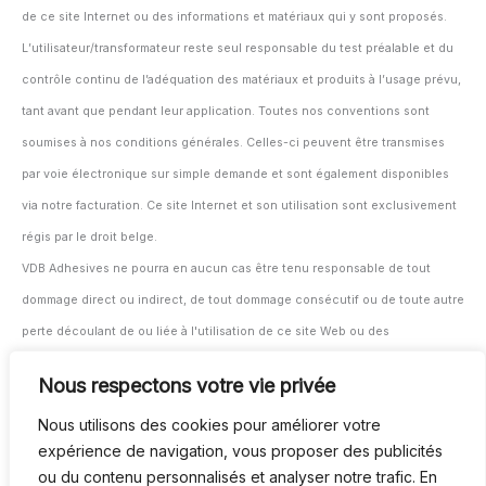
de ce site Internet ou des informations et matériaux qui y sont proposés.
L’utilisateur/transformateur reste seul responsable du test préalable et du
contrôle continu de l’adéquation des matériaux et produits à l’usage prévu,
tant avant que pendant leur application. Toutes nos conventions sont
soumises à nos conditions générales. Celles-ci peuvent être transmises
par voie électronique sur simple demande et sont également disponibles
via notre facturation. Ce site Internet et son utilisation sont exclusivement
régis par le droit belge.
VDB Adhesives ne pourra en aucun cas être tenu responsable de tout
dommage direct ou indirect, de tout dommage consécutif ou de toute autre
perte découlant de ou liée à l'utilisation de ce site Web ou des
informations et documents fournis ici.
Nous respectons votre vie privée
L'utilisateur/transformateur reste seul responsable du test et du suivi de
Nous utilisons des cookies pour améliorer votre
l'adéquation des matériaux et produits à leur application prévue, avant et
expérience de navigation, vous proposer des publicités
pendant l'utilisation.
ou du contenu personnalisés et analyser notre trafic. En