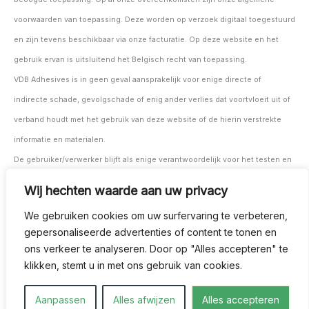
voorwaarden van toepassing. Deze worden op verzoek digitaal toegestuurd
en zijn tevens beschikbaar via onze facturatie. Op deze website en het
gebruik ervan is uitsluitend het Belgisch recht van toepassing.
VDB Adhesives is in geen geval aansprakelijk voor enige directe of
indirecte schade, gevolgschade of enig ander verlies dat voortvloeit uit of
verband houdt met het gebruik van deze website of de hierin verstrekte
informatie en materialen.
De gebruiker/verwerker blijft als enige verantwoordelijk voor het testen en
controleren van de geschiktheid van de materialen en producten voor de
Wij hechten waarde aan uw privacy
beoogde toepassing, zowel vóór als tijdens het gebruik.
We gebruiken cookies om uw surfervaring te verbeteren,
Op al onze overeenkomsten zijn onze algemene voorwaarden van
gepersonaliseerde advertenties of content te tonen en
toepassing. Deze kunnen op verzoek digitaal worden verstrekt en zijn
ons verkeer te analyseren. Door op "Alles accepteren" te
tevens beschikbaar via onze facturatie.
klikken, stemt u in met ons gebruik van cookies.
Deze website en het gebruik ervan worden uitsluitend beheerst door het
Aanpassen
Alles afwijzen
Alles accepteren
Belgisch recht.